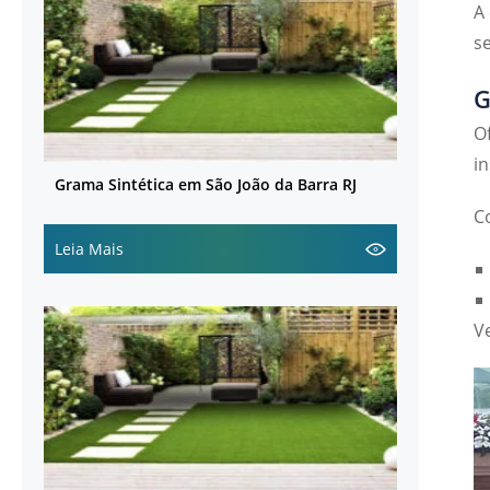
A
s
G
O
i
Grama Sintética em São João da Barra RJ
C
Leia Mais
V