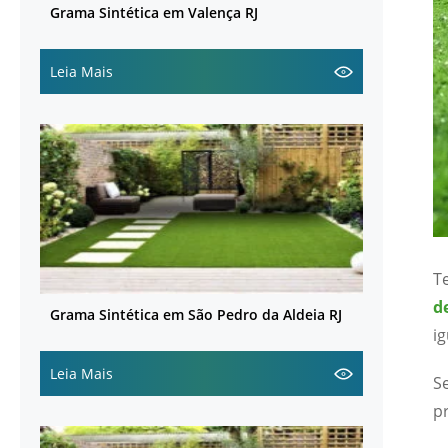
Grama Sintética em Valença RJ
Leia Mais
T
d
Grama Sintética em São Pedro da Aldeia RJ
ig
Leia Mais
S
p