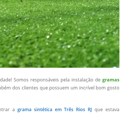
lidade! Somos responsáveis pela instalação de
gramas
mbém dos clientes que possuem um incrível bom gosto
ntrar a
grama sintética em Três Rios RJ
que estava