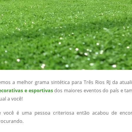
emos a melhor grama sintética para Três Rios RJ da atua
ecorativas e esportivas
dos maiores eventos do país e ta
ual a você!
e você é uma pessoa criteriosa então acabou de enco
rocurando.