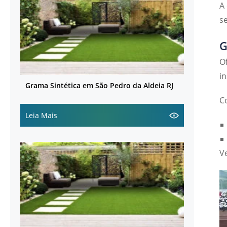
A
s
G
O
i
Grama Sintética em São Pedro da Aldeia RJ
C
Leia Mais
V