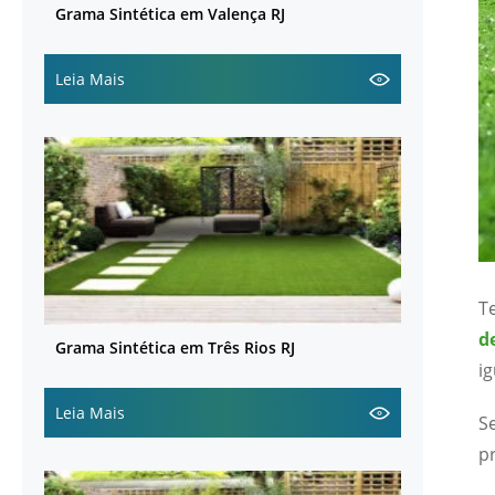
Grama Sintética em Valença RJ
Leia Mais
T
d
Grama Sintética em Três Rios RJ
ig
Leia Mais
S
p