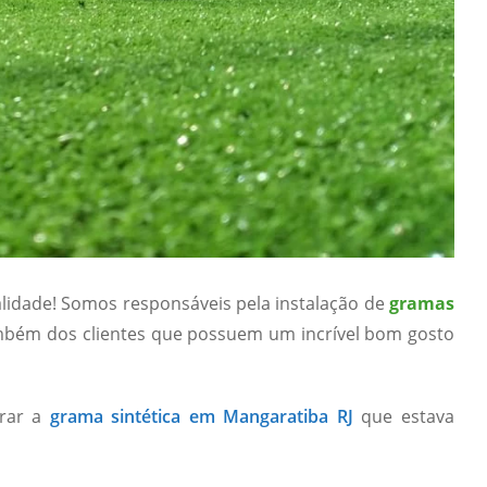
lidade! Somos responsáveis pela instalação de
gramas
mbém dos clientes que possuem um incrível bom gosto
trar a
grama sintética em Mangaratiba RJ
que estava