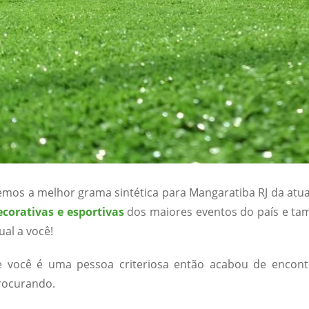
emos a melhor grama sintética para Mangaratiba RJ da atua
ecorativas e esportivas
dos maiores eventos do país e ta
ual a você!
e você é uma pessoa criteriosa então acabou de encon
rocurando.