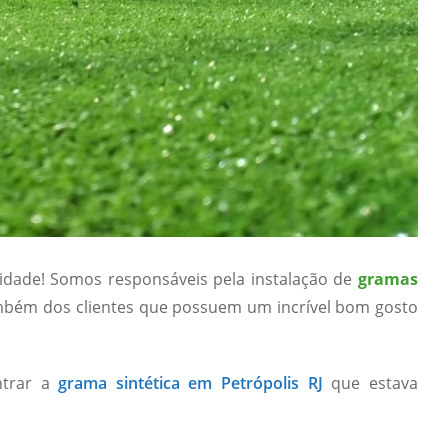
lidade! Somos responsáveis pela instalação de
gramas
mbém dos clientes que possuem um incrível bom gosto
ntrar a
grama sintética em Petrópolis RJ
que estava