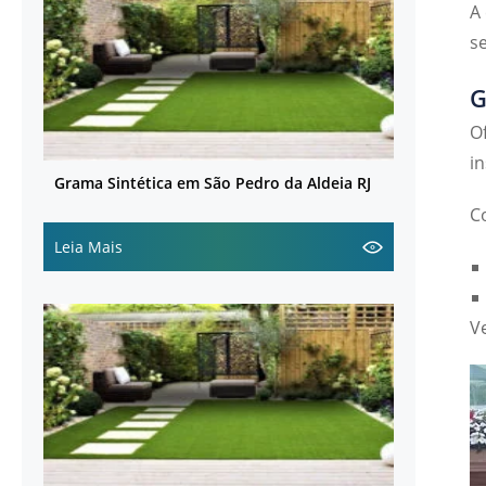
A
s
G
O
i
Grama Sintética em São Pedro da Aldeia RJ
C
Leia Mais
V