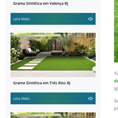
Grama Sintética em Valença RJ
Leia Mais
T
d
Grama Sintética em Três Rios RJ
ig
Leia Mais
S
p