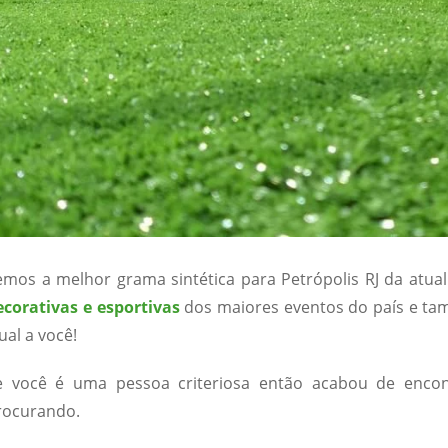
emos a melhor grama sintética para Petrópolis RJ da atua
ecorativas e esportivas
dos maiores eventos do país e ta
ual a você!
e você é uma pessoa criteriosa então acabou de enco
rocurando.